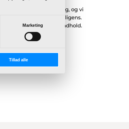
nsvarlig digital udvikling, og vi
e inden for kunstig intelligens.
isse typer AI-genereret indhold.
Marketing
il at kontakte os.
Tillad alle