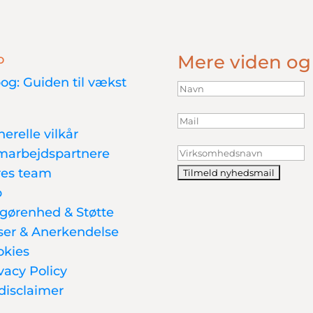
Mere viden og
o
og: Guiden til vækst
erelle vilkår
marbejdspartnere
res team
b
gørenhed & Støtte
ser & Anerkendelse
okies
vacy Policy
disclaimer