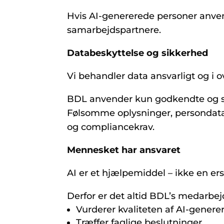
Hvis AI-genererede personer anvend
samarbejdspartnere.
Databeskyttelse og sikkerhed
Vi behandler data ansvarligt og 
BDL anvender kun godkendte og sik
Følsomme oplysninger, persondata 
og compliancekrav.
Mennesket har ansvaret
AI er et hjælpemiddel – ikke en er
Derfor er det altid BDL’s medarbej
Vurderer kvaliteten af AI-genere
Træffer faglige beslutninger