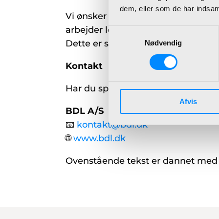
dem, eller som de har indsaml
Vi ønsker at være åbne om vores anv
arbejder løbende på at følge gælde
Samtykkevalg
Dette er særligt relevant i lyset a
Nødvendig
Kontakt
Har du spørgsmål til BDL’s anvendel
Afvis
BDL A/S
📧
kontakt@bdl.dk
🌐
www.bdl.dk
Ovenstående tekst er dannet med st