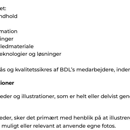
et:
indhold
rmation
ninger
illedmateriale
eknologier og løsninger
 og kvalitetssikres af BDL’s medarbejdere, inden
tioner
er og illustrationer, som er helt eller delvist ge
eder, sker det primært med henblik på at illustrer
r muligt eller relevant at anvende egne fotos.