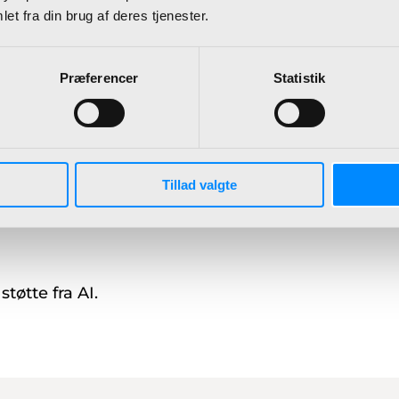
et fra din brug af deres tjenester.
endelse af AI. Transparens er en vigtig del af en a
nde lovgivning, branchestandarder og best practic
f EU’s AI Act og de kommende transparenskrav for v
Præferencer
Statistik
se af kunstig intelligens, er du altid velkommen t
Tillad valgte
øtte fra AI.