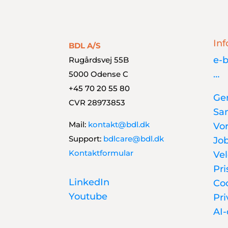
Inf
BDL A/S
e-b
Rugårdsvej 55B
…
5000 Odense C
+45 70 20 55 80
Gen
CVR 28973853
Sa
Mail:
kontakt@bdl.dk
Vo
Support:
bdlcare@bdl.dk
Jo
Kontaktformular
Vel
Pri
LinkedIn
Co
Youtube
Pri
AI-