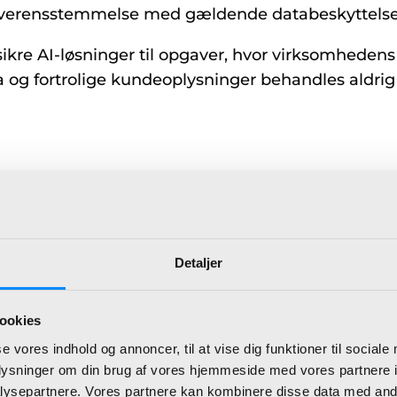
i overensstemmelse med gældende databeskyttelse
re AI-løsninger til opgaver, hvor virksomhedens 
og fortrolige kundeoplysninger behandles aldrig
statning for menneskelig faglighed.
dere, som:
ret indhold
Detaljer
rancer til kunder og samarbejdspartnere
ookies
se vores indhold og annoncer, til at vise dig funktioner til sociale
oplysninger om din brug af vores hjemmeside med vores partnere i
ysepartnere. Vores partnere kan kombinere disse data med andr