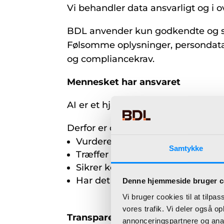
Vi behandler data ansvarligt og 
BDL anvender kun godkendte og sik
Følsomme oplysninger, persondata 
og compliancekrav.
Mennesket har ansvaret
AI er et hjælpemiddel – ikke en er
Derfor er det altid BDL’s medarbej
Vurderer kvaliteten af AI-genere
Samtykke
Træffer faglige beslutninger
Sikrer korrekthed og relevans
Har det endelige ansvar for leve
Denne hjemmeside bruger c
Vi bruger cookies til at tilpas
vores trafik. Vi deler også 
Transparens og tillid
annonceringspartnere og anal