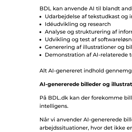
BDL kan anvende AI til blandt and
Udarbejdelse af tekstudkast og 
Idéudvikling og research
Analyse og strukturering af info
Udvikling og test af softwareløs
Generering af illustrationer og b
Demonstration af AI-relaterede t
Alt AI-genereret indhold gennemgås
AI-genererede billeder og illustra
På BDL.dk kan der forekomme billed
intelligens.
Når vi anvender AI-genererede bill
arbejdssituationer, hvor det ikke e