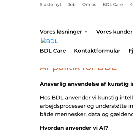
Sidste nyt
Job
Om os
BDL Care
K
Vores løsninger
Vores kunder
BDL Care
Kontaktformular
F
AI-politik for BDL
Ansvarlig anvendelse af kunstig in
Hos BDL anvender vi kunstig intelli
arbejdsprocesser og understøtte inn
både mennesker, data og gældend
Hvordan anvender vi AI?