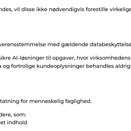
es, vil disse ikke nødvendigvis forestille virkeli
i overensstemmelse med gældende databeskyttelse
re AI-løsninger til opgaver, hvor virksomhedens 
og fortrolige kundeoplysninger behandles aldrig
statning for menneskelig faglighed.
dere, som:
ret indhold