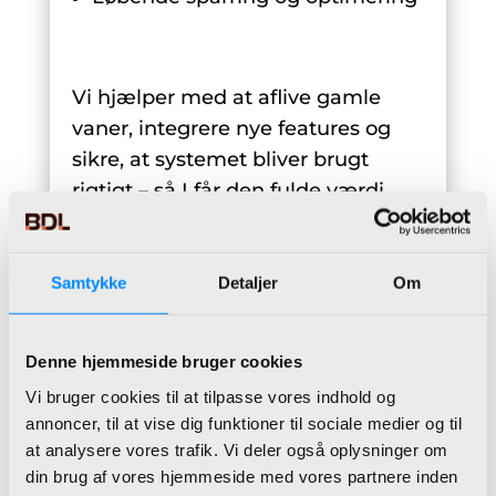
Vi hjælper med at aflive gamle
vaner, integrere nye features og
sikre, at systemet bliver brugt
rigtigt – så I får den fulde værdi.
Samtykke
Detaljer
Om
ERP-optimering og
videreudvikling
Denne hjemmeside bruger cookies
Har I allerede en ERP-løsning, som
Vi bruger cookies til at tilpasse vores indhold og
ikke helt spiller?
annoncer, til at vise dig funktioner til sociale medier og til
at analysere vores trafik. Vi deler også oplysninger om
Vi hjælper med:
din brug af vores hjemmeside med vores partnere inden