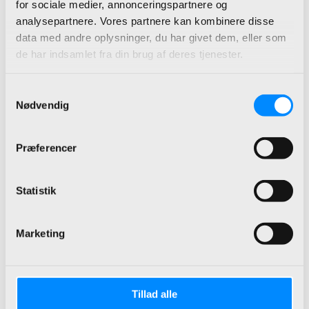
for sociale medier, annonceringspartnere og
Performanceoptimering
analysepartnere. Vores partnere kan kombinere disse
Oprydning i arbejdsgange
data med andre oplysninger, du har givet dem, eller som
Automatisering
de har indsamlet fra din brug af deres tjenester.
Integration til nye systemer
Rapportering og
Samtykkevalg
Nødvendig
datavisualisering
Udvidelser via Power Platform
Præferencer
Vi holder jer ajour med nye
Statistik
muligheder og features, så jeres
løsning følger med tiden og jeres
Marketing
behov.
Ingen bliver ladt tilbage.
Tillad alle