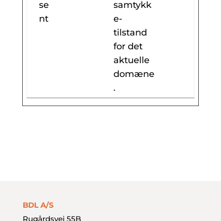
se
samtykk
nt
e-
tilstand
for det
aktuelle
domæne
.
BDL A/S
Rugårdsvej 55B