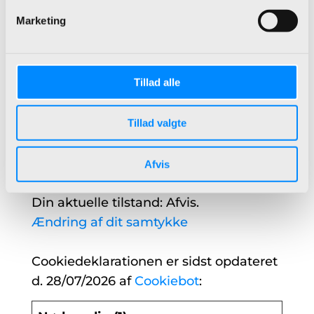
vores Privatlivspolitik.
Marketing
Angiv venligst dit samtykke-ID og -
dato, når du kontakter os angående dit
Tillad alle
samtykke.
Tillad valgte
Dit samtykke gælder for følgende
domæner: bdl.dk
Afvis
Din aktuelle tilstand: Afvis.
Ændring af dit samtykke
Cookiedeklarationen er sidst opdateret
d. 28/07/2026 af
Cookiebot
: