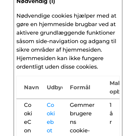
Nødvendig (1)
Nødvendige cookies hjælper med at
gøre en hjemmeside brugbar ved at
aktivere grundlæggende funktioner
såsom side-navigation og adgang til
sikre områder af hjemmesiden.
Hjemmesiden kan ikke fungere
ordentligt uden disse cookies.
Maksima
Navn
Udbyder
Formål
opbevari
Co
Co
Gemmer
1
oki
oki
brugere
å
eC
eb
ns
r
on
ot
cookie-