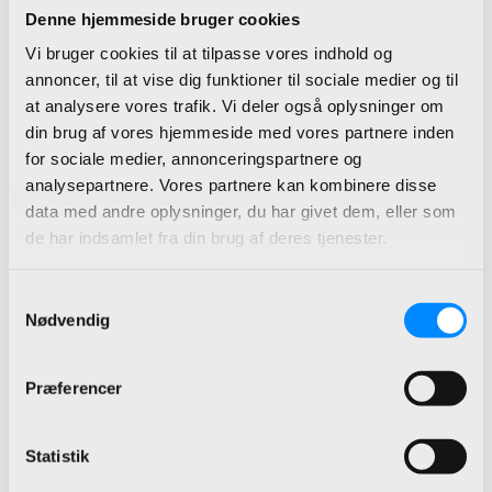
Denne hjemmeside bruger cookies
For alle andre typer cookies skal vi
Vi bruger cookies til at tilpasse vores indhold og
indhente dit samtykke.
annoncer, til at vise dig funktioner til sociale medier og til
at analysere vores trafik. Vi deler også oplysninger om
Dette websted bruger forskellige typer
din brug af vores hjemmeside med vores partnere inden
af cookies. Nogle cookies sættes af
for sociale medier, annonceringspartnere og
tredjeparts tjenester, der vises på vores
analysepartnere. Vores partnere kan kombinere disse
sider.
data med andre oplysninger, du har givet dem, eller som
de har indsamlet fra din brug af deres tjenester.
Du kan til enhver tid ændre eller
Samtykkevalg
tilbagetrække dit samtykke fra
Nødvendig
Cookiedeklarationen på vores
hjemmeside.
Præferencer
Få mere at vide om, hvem vi er,
hvordan du kan kontakte os, og
Statistik
hvordan vi behandler persondata i