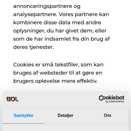
annonceringspartnere og
analysepartnere. Vores partnere kan
kombinere disse data med andre
oplysninger, du har givet dem, eller
som de har indsamlet fra din brug af
deres tjenester.
Cookies er små tekstfiler, som kan
bruges af websteder til at gøre en
brugers oplevelse mere effektiv.
Loven fastslår, at vi kan gemme
cookies på din enhed, hvis de er
strengt nødvendige for at sikre
Samtykke
Detaljer
Om
leveringen af den tjeneste, du
udtrykkeligt har anmodet om at bruge.