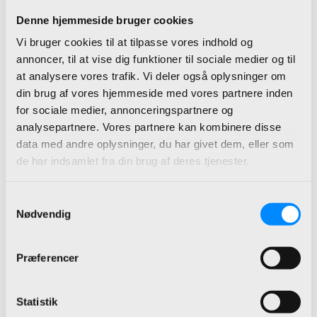
Denne hjemmeside bruger cookies
Læs mere om vores
ERP-
Vi bruger cookies til at tilpasse vores indhold og
løsninger
her
annoncer, til at vise dig funktioner til sociale medier og til
at analysere vores trafik. Vi deler også oplysninger om
din brug af vores hjemmeside med vores partnere inden
for sociale medier, annonceringspartnere og
analysepartnere. Vores partnere kan kombinere disse
data med andre oplysninger, du har givet dem, eller som
de har indsamlet fra din brug af deres tjenester.
Samtykkevalg
Nødvendig
Præferencer
Statistik