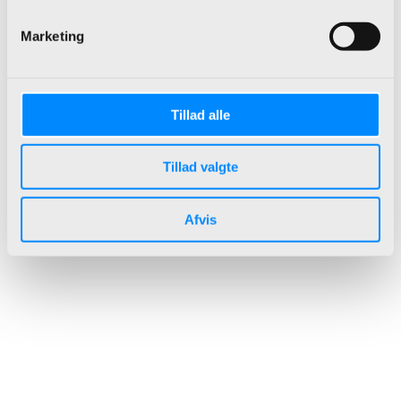
Marketing
Tillad alle
Tillad valgte
Afvis
Microsoft Dynamics 365 Business
Central
Et omfattende ERP-system
designet til styring af små og
mellemstore virksomheder.