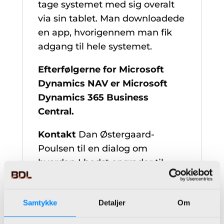
tage systemet med sig overalt
via sin tablet. Man downloadede
en app, hvorigennem man fik
adgang til hele systemet.
Efterfølgerne
for Microsoft
Dynamics NAV er
Microsoft
Dynamics 365 Business
Central.
Kontakt
Dan Østergaard-
Poulsen til en dialog om
hvordan I bedst opgrader til
Microsoft Dynamics 365
Business Central.
Samtykke
Detaljer
Om
Telefon nr.:
+45 22 90 60 00
e-mail:
dop@bdl.dk