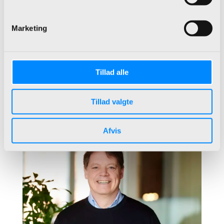
+45 93 39 55 38
mko@bdl.dk
Marketing
Hent kontaktinfo
Michael Hjære
Tillad alle
Konsulent
+45 23 27 11 88
Tillad valgte
mhj@bdl.dk
Hent kontaktinfo
Afvis