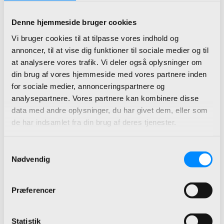
Mathias Husum Nielsen
Denne hjemmeside bruger cookies
Udvikler
Vi bruger cookies til at tilpasse vores indhold og
+45 25 98 06 93
annoncer, til at vise dig funktioner til sociale medier og til
mhn@bdl.dk
at analysere vores trafik. Vi deler også oplysninger om
Hent kontaktinfo
din brug af vores hjemmeside med vores partnere inden
for sociale medier, annonceringspartnere og
analysepartnere. Vores partnere kan kombinere disse
Mathias Rose Nielsen
data med andre oplysninger, du har givet dem, eller som
de har indsamlet fra din brug af deres tjenester.
Udvikler
+45 25 98 06 34
Samtykkevalg
mrn@bdl.dk
Nødvendig
Hent kontaktinfo
Præferencer
Mathias Kladov Overby
Udvikler (praktikant)
Statistik