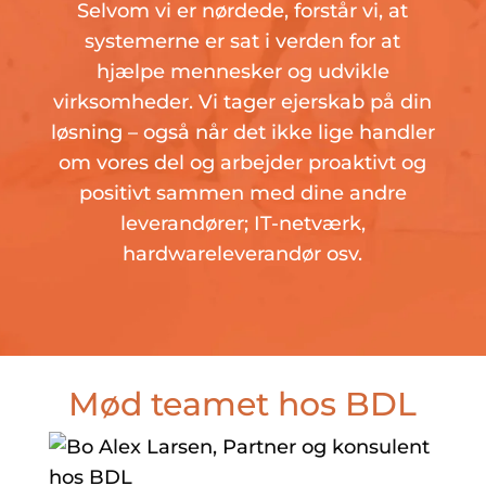
Selvom vi er nørdede, forstår vi, at
systemerne er sat i verden for at
hjælpe mennesker og udvikle
virksomheder. Vi tager ejerskab på din
løsning – også når det ikke lige handler
om vores del og arbejder proaktivt og
positivt sammen med dine andre
leverandører; IT-netværk,
hardwareleverandør osv.
Mød teamet hos BDL