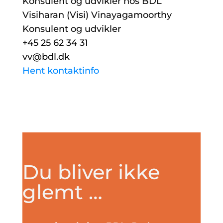
Visiharan (Visi) Vinayagamoorthy
Konsulent og udvikler
+45 25 62 34 31
vv@bdl.dk
Hent kontaktinfo
Du bliver ikke
glemt …