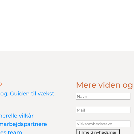
Platformen.
Digitaliser med Power Platformen
Mere viden og
o
og: Guiden til vækst
erelle vilkår
marbejdspartnere
res team