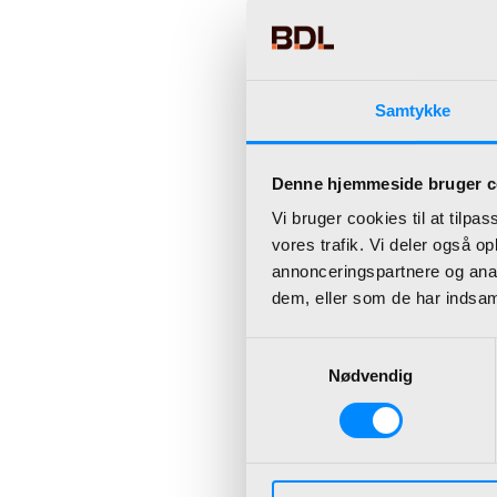
Vores kunder, samar
rejsen hertil og derf
smukke omgivelser
Samtykke
Ud over at BDL har
bestyrelsesformand
Denne hjemmeside bruger c
Vi bruger cookies til at tilpas
Sammen med direktø
vores trafik. Vi deler også 
ned ad BDL memory
annonceringspartnere og anal
dem, eller som de har indsaml
Forvent gode histori
sammen. Vi lover e
Samtykkevalg
Nødvendig
S.U. fo
Ønsker du dig tilm
…skriv til
tilmeldin