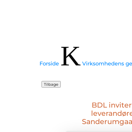
K
Forside
Virksomhedens gen
Tilbage
BDL invite
leverandøre
Sanderumgaard