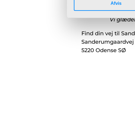
Afvis
Herefter vil du ind
Vi glæder
Find din vej til S
Sanderumgaardvej 
5220 Odense SØ