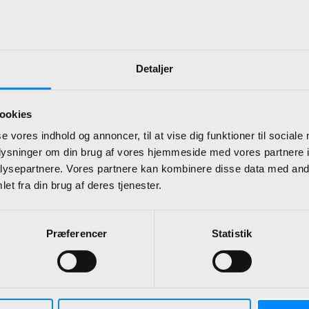
bejdspartnere og leverandører har spillet en stor r
or håber vi, du har lyst til at fejre dagen med os i 
 på Sanderumgaard gods.
Detaljer
 jubilæum, så har BDL’s direktør Morten Bach og
 Bo Alex Larsen også 20-års jubilæum.
ookies
se vores indhold og annoncer, til at vise dig funktioner til sociale
r Peter Steen Christensen tager de jer med på e
oplysninger om din brug af vores hjemmeside med vores partnere i
 lane.
ysepartnere. Vores partnere kan kombinere disse data med andr
et fra din brug af deres tjenester.
er, glimt i øjet og et tilbageblik på rejsen, vi har
n varm og festlig eftermiddag!
Præferencer
Statistik
r tilmelding er den 8. september 2025.
eldt…?
g@bdl.dk
med: Navn, titel, virksomhed og mobil/tlf. 