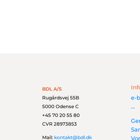
mellemstore virksomheder.
ERP Løsninger der giver mening
Inf
BDL A/S
e-b
Rugårdsvej 55B
…
5000 Odense C
+45 70 20 55 80
Gen
CVR 28973853
Sa
Mail:
kontakt@bdl.dk
Vo