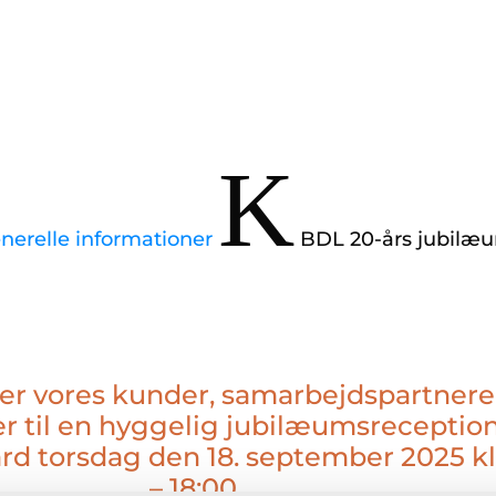
K
erelle informationer
BDL 20-års jubilæ
rer vores kunder, samarbejdspartnere
r til en hyggelig jubilæumsreceptio
 torsdag den 18. september 2025 kl.
– 18:00