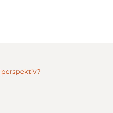
Document Capture
Payment
Management
Styrk dit finansteam
 perspektiv?