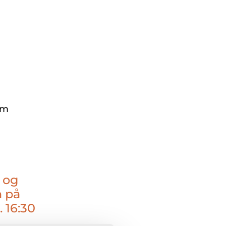
um
 og
n på
 16:30