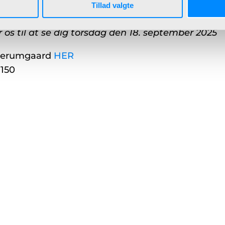
Tillad valgte
en for et par dage modtage bekræftelse på din tilm
 os til at se dig torsdag den 18. september 2025
anderumgaard
HER
150