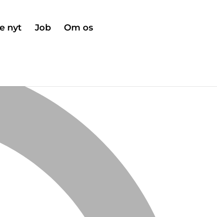
e nyt
Job
Om os