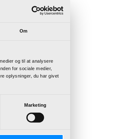
olle i
de
Om
 medier og til at analysere
n tur
nden for sociale medier,
e oplysninger, du har givet
 været på
Marketing
nr..