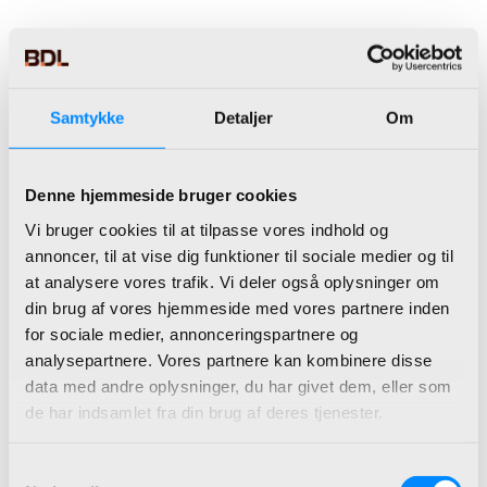
Samtykke
Detaljer
Om
Denne hjemmeside bruger cookies
Vi bruger cookies til at tilpasse vores indhold og
annoncer, til at vise dig funktioner til sociale medier og til
at analysere vores trafik. Vi deler også oplysninger om
din brug af vores hjemmeside med vores partnere inden
Microsoft Dynamics 365 Business
for sociale medier, annonceringspartnere og
Central
analysepartnere. Vores partnere kan kombinere disse
Et omfattende ERP-system
data med andre oplysninger, du har givet dem, eller som
designet til styring af små og
de har indsamlet fra din brug af deres tjenester.
mellemstore virksomheder.
Samtykkevalg
ERP Løsninger der giver mening