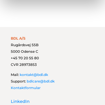
Payment Management
Styrk dit finansteam
BDL A/S
Rugårdsvej 55B
5000 Odense C
+45 70 20 55 80
CVR 28973853
Mail:
kontakt@bdl.dk
Support:
bdlcare@bdl.dk
Kontaktformular
LinkedIn