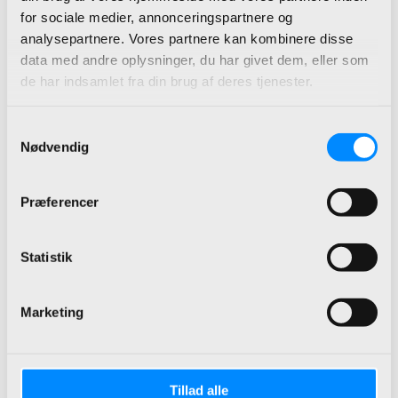
for sociale medier, annonceringspartnere og
analysepartnere. Vores partnere kan kombinere disse
data med andre oplysninger, du har givet dem, eller som
de har indsamlet fra din brug af deres tjenester.
Samtykkevalg
Nødvendig
Microsoft Power Platform
Skab en digitaliseret kultur ved at
Præferencer
automatisere dine processer med
Microsoft Power Platformen.
Statistik
Digitaliser med Power Platformen
Marketing
Tillad alle