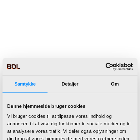
Microsoft Dynamics 365 Business
Central
Et omfattende ERP-system
designet til styring af små og
mellemstore virksomheder.
ERP Løsninger der giver mening
Samtykke
Detaljer
Om
Denne hjemmeside bruger cookies
Vi bruger cookies til at tilpasse vores indhold og
annoncer, til at vise dig funktioner til sociale medier og til
at analysere vores trafik. Vi deler også oplysninger om
din brug af vores hjemmeside med vores partnere inden