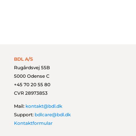
Document Capture
Payment Management
Styrk dit finansteam
BDL A/S
Rugårdsvej 55B
5000 Odense C
+45 70 20 55 80
CVR 28973853
Mail:
kontakt@bdl.dk
Support:
bdlcare@bdl.dk
Kontaktformular