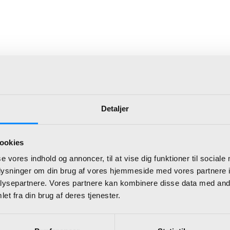
K
Detaljer
latform
Microsoft Power BI i Dynamics 36
ookies
se vores indhold og annoncer, til at vise dig funktioner til sociale
oplysninger om din brug af vores hjemmeside med vores partnere i
r BI i Dynamics 365 Business Central 2024 Releas
ysepartnere. Vores partnere kan kombinere disse data med andr
ud
et fra din brug af deres tjenester.
Power BI
her