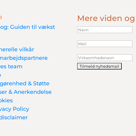
Mere viden og
o
og: Guiden til vækst
erelle vilkår
marbejdspartnere
res team
b
gørenhed & Støtte
ser & Anerkendelse
okies
vacy Policy
disclaimer