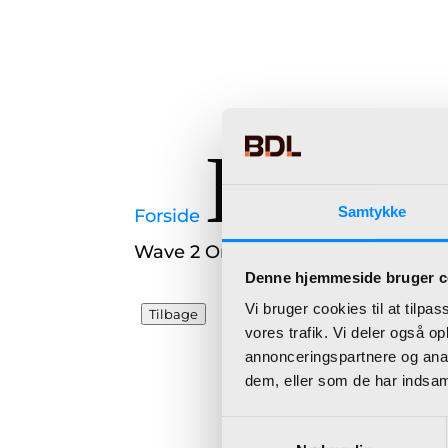
K
Samtykke
Forside
Microsoft Power P
Wave 2 On-Cloud
Denne hjemmeside bruger c
Vi bruger cookies til at tilpas
Tilbage
Klik her:
vores trafik. Vi deler også 
Microsoft Powe
annonceringspartnere og anal
Wave 2 On-Clo
dem, eller som de har indsaml
Læs mere om
Samtykkevalg