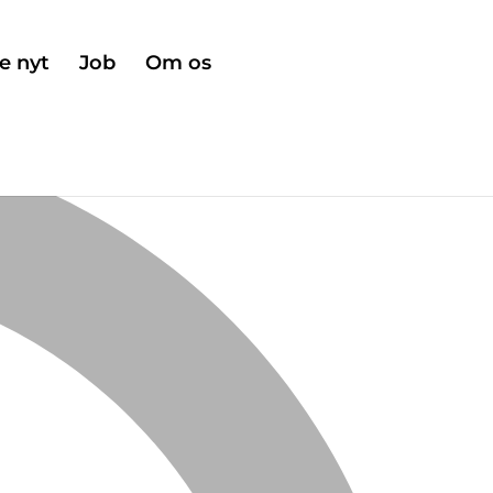
e nyt
Job
Om os