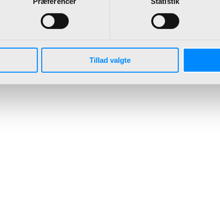
Præferencer
Statistik
Tillad valgte
Microsoft Power Platform
Skab en digitaliseret kultur ved
at automatisere dine processer
med Microsoft Power
Platformen.