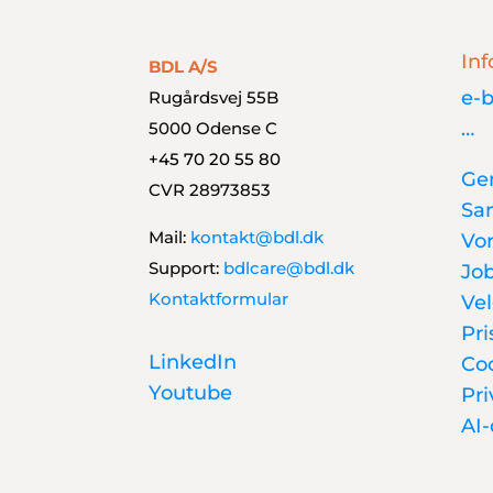
Inf
BDL A/S
e-b
Rugårdsvej 55B
…
5000 Odense C
+45 70 20 55 80
Gen
CVR 28973853
Sa
Mail:
kontakt@bdl.dk
Vo
Support:
bdlcare@bdl.dk
Jo
Kontaktformular
Vel
Pri
LinkedIn
Co
Youtube
Pri
AI-