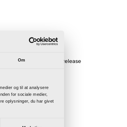
Om
5 Business Central 2024 Release
 medier og til at analysere
nden for sociale medier,
e
e oplysninger, du har givet