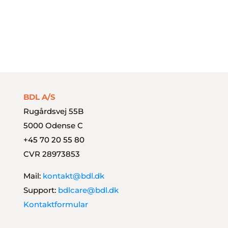
Document Capture
Payment Management
Styrk dit finansteam
BDL A/S
Rugårdsvej 55B
5000 Odense C
+45 70 20 55 80
CVR 28973853
Mail:
kontakt@bdl.dk
Support:
bdlcare@bdl.dk
Kontaktformular