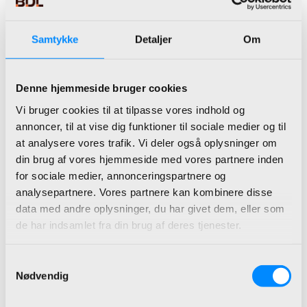
Samtykke
Detaljer
Om
Microsoft Dynamics 365 Business
Central
Denne hjemmeside bruger cookies
Et omfattende ERP-system
designet til styring af små og
Vi bruger cookies til at tilpasse vores indhold og
annoncer, til at vise dig funktioner til sociale medier og til
mellemstore virksomheder.
at analysere vores trafik. Vi deler også oplysninger om
din brug af vores hjemmeside med vores partnere inden
ERP Løsninger der giver mening
for sociale medier, annonceringspartnere og
analysepartnere. Vores partnere kan kombinere disse
data med andre oplysninger, du har givet dem, eller som
de har indsamlet fra din brug af deres tjenester.
Samtykkevalg
Nødvendig