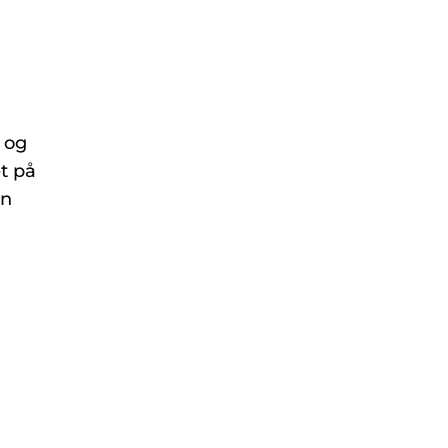
 og
t på
en