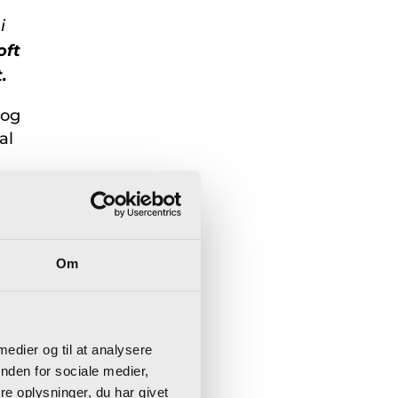
i
oft
.
 og
al
,
Om
i
d
 medier og til at analysere
nden for sociale medier,
rne
e oplysninger, du har givet