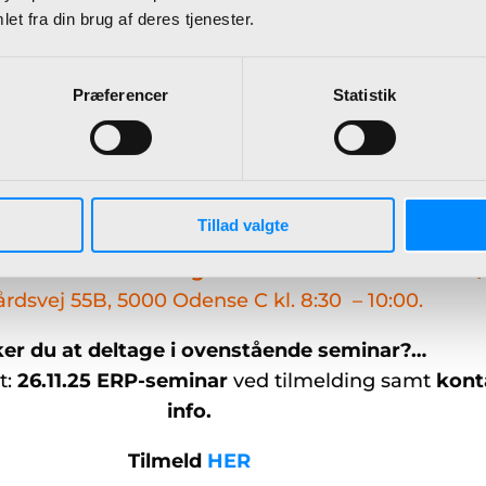
et fra din brug af deres tjenester.
 møde for næste step –
til et succesfuldt ERP-skifte
Præferencer
Statistik
idt mod en mere effektiv hverdag med Microsof
Business Central On-Cloud.
Tilmeld dig seminare
dt på’ til at træffe den rigtige beslutning for din
Tillad valgte
liver afholdt onsdag den 26. nov. ’25 hos BDL A
rdsvej 55B, 5000 Odense C kl. 8:30 – 10:00.
er du at deltage i ovenstående seminar?…
t:
26.11.25 ERP-seminar
ved tilmelding samt
kont
info.
Tilmeld
HER