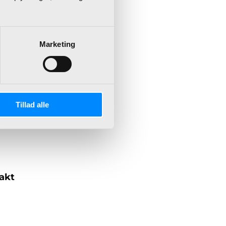
.
Marketing
t
t i
Tillad alle
/S
akt