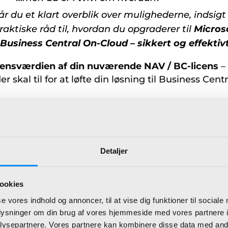
r du et klart overblik over mulighederne, indsigt 
aktiske råd til, hvordan du opgraderer til
Micros
Business Central On-Cloud –
sikkert og effektivt
icensværdien af din nuværende NAV / BC-licens
–
er skal til for at løfte din løsning til Business Centr
 BDL hjælper NAV- og BC-brugere
g og tryg overgang til Microsoft Dynamics 365
tral On-Cloud.
este Business Central
On-Cloud i praksis
– og se
Detaljer
kan optimere og forenkle dine forretningsgange.
ine spørgsmål
– f.eks. hvordan dine arbejdsgange 
s i Business Central On-Cloud.
ookies
rer BDL din daglige drift og support
– vi står ve
se vores indhold og annoncer, til at vise dig funktioner til sociale
under og efter skiftet, så driften kører problemfrit.
oplysninger om din brug af vores hjemmeside med vores partnere i
 frem
– vi guider dig til næste skridt mod et mode
ysepartnere. Vores partnere kan kombinere disse data med andr