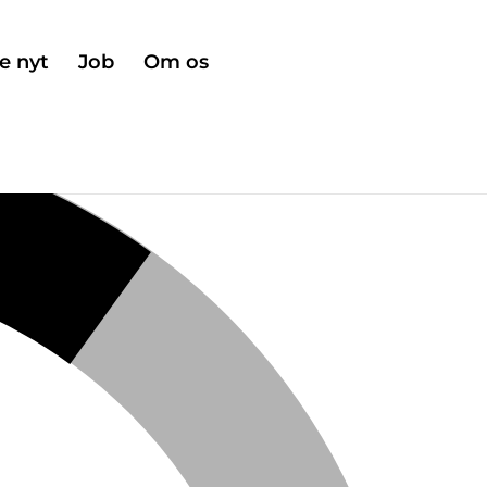
e nyt
Job
Om os