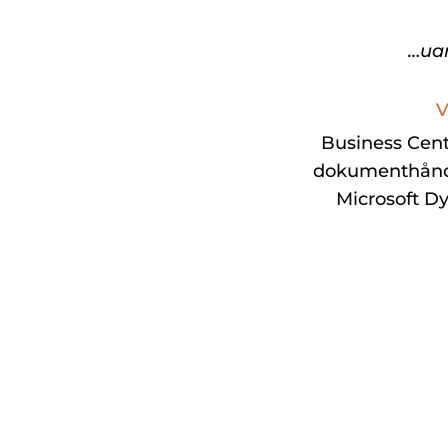
…uan
V
Business Cent
dokumenthåndt
Microsoft Dy