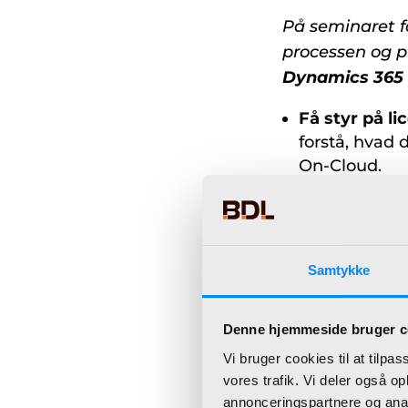
På seminaret få
processen og pr
Dynamics 365 
Få styr på l
forstå, hvad d
On-Cloud.
Se, hvordan
med en smidi
Business Cen
Oplev den ny
Samtykke
hvordan det 
Få svar på d
NAV håndtere
Denne hjemmeside bruger c
Sådan håndte
Vi bruger cookies til at tilpas
din side før, 
vores trafik. Vi deler også 
Find din vej
annonceringspartnere og anal