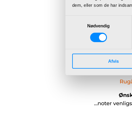
ERP-system.
dem, eller som de har indsaml
Få aftalt et
Samtykkevalg
Nødvendig
Tag næste skr
Dynamics 365 
dag og bliv ‘klæ
virksomhed.
Afvis
Seminaret b
Rugå
Ønsk
…noter venligs