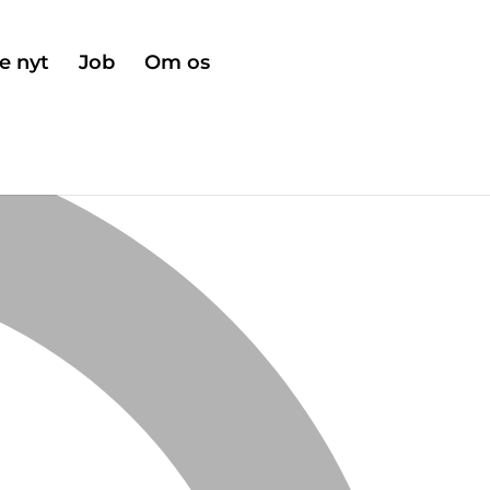
e nyt
Job
Om os