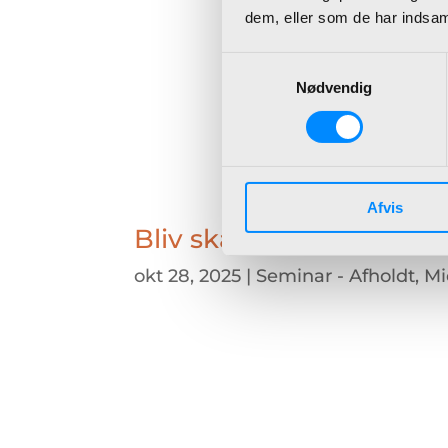
dem, eller som de har indsaml
Samtykkevalg
Nødvendig
Afvis
Bliv skarp på dit næste 
okt 28, 2025
|
Seminar - Afholdt
,
Mi