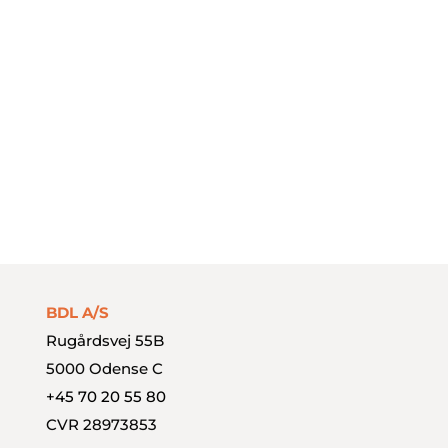
Continia Software
Document Capture
Payment Management
Styrk dit finansteam
BDL A/S
Rugårdsvej 55B
5000 Odense C
+45 70 20 55 80
CVR 28973853