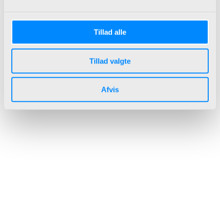
Tillad alle
Tillad valgte
Afvis
Microsoft Dynamics 365 Business
Central
Et omfattende ERP-system
designet til styring af små og
mellemstore virksomheder.
ERP Løsninger der giver mening