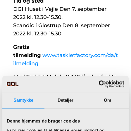
Tid og sted
DGI Huset i Vejle Den 7. september
2022 kl. 12.30-15.30.
Scandic i Glostrup Den 8. september
2022 kl. 12.30-15.30.
Gratis
tilmelding
www.taskletfactory.com/da/t
ilmelding
Med Tasklet Mobile WMS får du direkte
integration til Microsoft Dynamics 365
Business Central / Dynamics NAV som
Samtykke
Detaljer
Om
ERP-system og løsningen kan nemt
tilpasses dine behov.
Denne hjemmeside bruger cookies
Tasklet Factory
og
BDL
ønsker dig en
Vi bruger cookies til at tilpasse vores indhold og