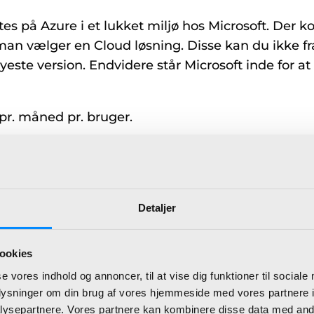
s på Azure i et lukket miljø hos Microsoft. Der
man vælger en Cloud løsning. Disse kan du ikke fr
ste version. Endvidere står Microsoft inde for at
pr. måned pr. bruger.
ess Central On-premises:
det op til dig, hvor du vil have Business Central 
ft på Azure.
Detaljer
 365BC On Prem binder man sig til abonnement i
iver adgang til de hotfixes samt opdateringer som 
ookies
se vores indhold og annoncer, til at vise dig funktioner til sociale
namics 365BC On Prem får du 3 navngivne brugere
oplysninger om din brug af vores hjemmeside med vores partnere i
t og at brugerne er købt før 1. april 2019. Har I 
ysepartnere. Vores partnere kan kombinere disse data med andr