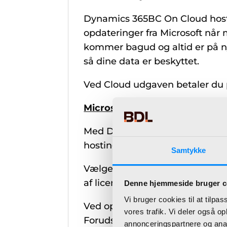
Dynamics 365BC On Cloud hoste
opdateringer fra Microsoft når 
kommer bagud og altid er på nye
så dine data er beskyttet.
Ved Cloud udgaven betaler du 
Microsoft Dynamics 365 Busin
Med Dynamics 365BC On Prem, er 
hostingcenter eller hos Microso
Samtykke
Vælger man at kører Dynamics
af licensens pålydende. Dette g
Denne hjemmeside bruger c
Vi bruger cookies til at tilpas
Ved opgradering fra
NAV
til Dy
vores trafik. Vi deler også 
Forudsætter et aktivt abonnemen
annonceringspartnere og anal