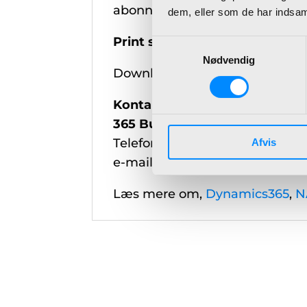
abonnement, er der også opgra
dem, eller som de har indsaml
Print selv genvejstaster til 
Samtykkevalg
Nødvendig
Download filen, og print til dup
Kontakt
Dan Østergaard-Pouls
365 Business Central.
Telefon nr.: +45 22 90 60 00
Afvis
e-mail:
dop@bdl.dk
Læs mere om,
Dynamics365
,
N