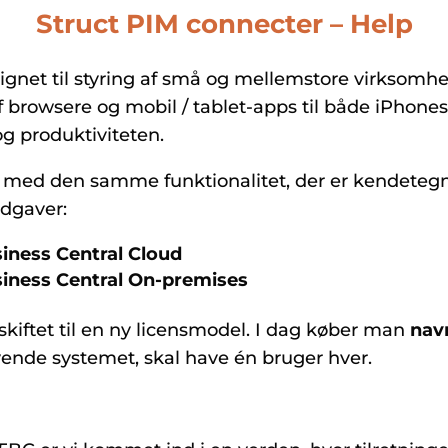
Struct PIM connecter – Help
gnet til styring af små og mellemstore virksomh
browsere og mobil / tablet-apps til både iPhones 
og produktiviteten.
g med den samme funktionalitet, der er kendete
udgaver:
iness Central Cloud
iness Central On-premises
kiftet til en ny licensmodel. I dag køber man
nav
vende systemet, skal have én bruger hver.