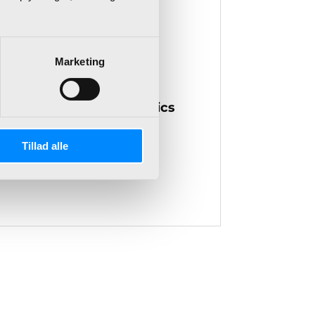
iness Central.
Marketing
siness Central.
ang med
Microsoft Dynamics
Tillad alle