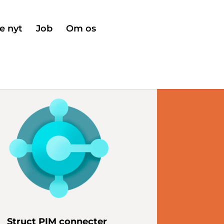
e nyt
Job
Om os
Struct PIM connecter