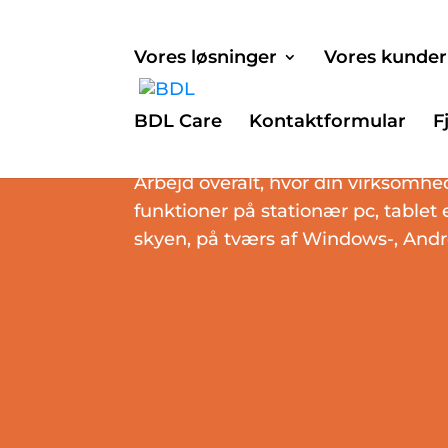
Vores løsninger
Vores kunder
BDL Care
Kontaktformular
F
Struct PIM connecter
Arbejd overalt, hvor din virksomhe
funktioner på stationær pc, tablet el
skyen, på tværs af Windows-, Andr