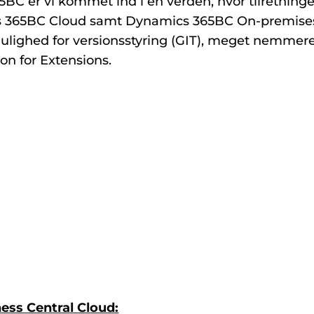
BC er vi kommet ind i en verden, hvor tilretninge
s 365BC Cloud samt Dynamics 365BC On-premises
mulighed for versionsstyring (GIT), meget nemmere
ion for Extensions.
ess Central Cloud: