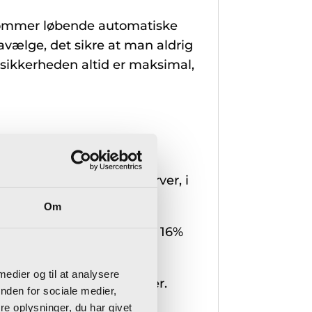
 kommer løbende automatiske
avælge, det sikre at man aldrig
 sikkerheden altid er maksimal,
installeret – på egen server, i
Om
 12 måneder, dette udgør 16%
Microsoft frigiver.
 medier og til at analysere
 for hver samtidig bruger.
nden for sociale medier,
en
Microsoft C5/XAL
med
e oplysninger, du har givet