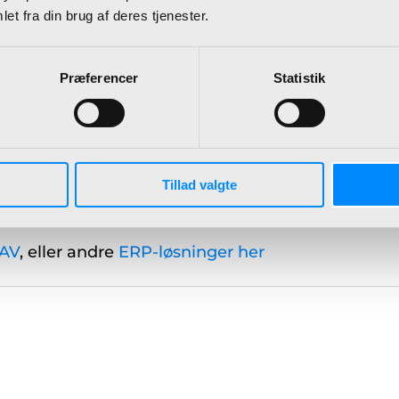
deringsmuligheder til Microsoft Dynamics 365 Bus
et fra din brug af deres tjenester.
Microsoft Dynamics 365 Business Central
HER
Præferencer
Statistik
lex, så er der 4 oversigter med genvejstaster til Bu
en til en dialog om hvordan I bedst kommer ig
Tillad valgte
AV
, eller andre
ERP-løsninger her