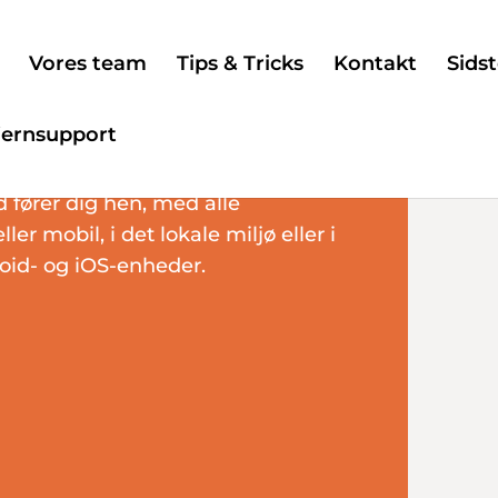
Vores team
Tips & Tricks
Kontakt
Sidst
jernsupport
 – Help
d fører dig hen, med alle
ler mobil, i det lokale miljø eller i
oid- og iOS-enheder.