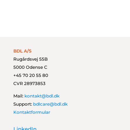
Læs mere her
Styrk dit finansteam
BDL A/S
Rugårdsvej 55B
5000 Odense C
+45 70 20 55 80
CVR 28973853
Mail:
kontakt@bdl.dk
Support:
bdlcare@bdl.dk
Kontaktformular
LinkedIn