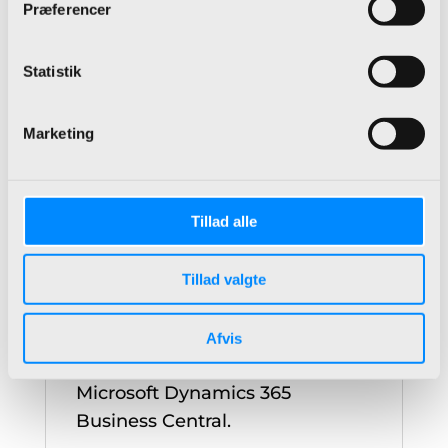
dette udgør 16% af licensens
Præferencer
pålydende. Dette giver adgang
til de hotfixes samt opdateringer
Statistik
som Microsoft frigiver.
Marketing
Ved opgradering fra NAV til
Dynamics 365BC On Prem får
du 3 navngivne brugere for hver
Tillad alle
samtidig bruger. Forudsætter et
aktivt abonnement og at
brugerne er købt før 1. april 2019.
Tillad valgte
Har I en Microsoft C5/XAL med
abonnement, er der også
Afvis
opgraderingsmuligheder til
Microsoft Dynamics 365
Business Central.