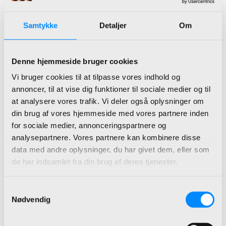
beskyttet.
Samtykke
Detaljer
Om
Ved Cloud udgaven betaler du
pr. måned pr. bruger.
Denne hjemmeside bruger cookies
Microsoft Dynamics 365
Vi bruger cookies til at tilpasse vores indhold og
Business Central On-premises:
annoncer, til at vise dig funktioner til sociale medier og til
at analysere vores trafik. Vi deler også oplysninger om
Med Dynamics 365BC On Prem,
din brug af vores hjemmeside med vores partnere inden
er det op til dig, hvor du vil have
for sociale medier, annonceringspartnere og
Business Central installeret – på
analysepartnere. Vores partnere kan kombinere disse
data med andre oplysninger, du har givet dem, eller som
egen server, i hostingcenter eller
de har indsamlet fra din brug af deres tjenester.
hos Microsoft på Azure.
Vælger man at kører Dynamics
Samtykkevalg
Nødvendig
365BC On Prem binder man sig
til abonnement i 12 måneder,