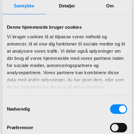
BDL SmartTID BI altid følger
Samtykke
Detaljer
Om
kravene til moderne
tidsregistrering og digitalisering.
Denne hjemmeside bruger cookies
Vi bruger cookies til at tilpasse vores indhold og
Stærk kombination af
annoncer, til at vise dig funktioner til sociale medier og til
SmartTID og Power
at analysere vores trafik. Vi deler også oplysninger om
BI
din brug af vores hjemmeside med vores partnere inden
for sociale medier, annonceringspartnere og
BDL SmartTID BI er skabt på
analysepartnere. Vores partnere kan kombinere disse
baggrund af:
data med andre oplysninger, du har givet dem, eller som
de har indsamlet fra din brug af deres tjenester.
BDL’s ekspertise i
Power BI
og datavisualisering
Samtykkevalg
SmartTID’s stærke system til
Nødvendig
tidsregistrering
Sammen giver de et samlet
Præferencer