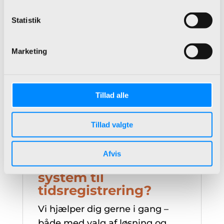
BI‑værktøj, der skaber merværdi
på tværs af organisationen.
Statistik
Marketing
Tillad alle
Tillad valgte
Afvis
Har du endnu ikke et
system til
tidsregistrering?
Vi hjælper dig gerne i gang –
både med valg af løsning og