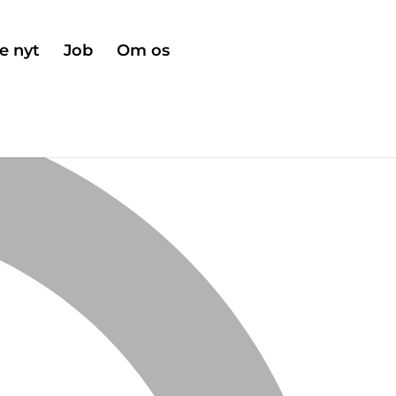
e nyt
Job
Om os