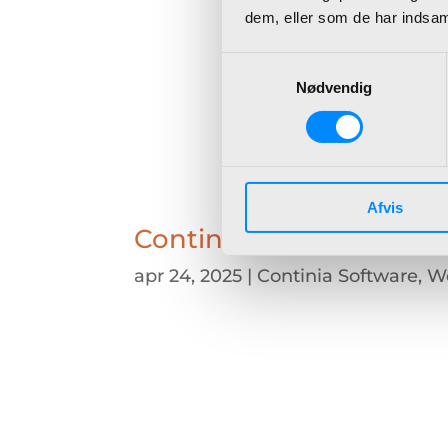
dem, eller som de har indsaml
Samtykkevalg
Nødvendig
Afvis
Continia webinarer
apr 24, 2025
|
Continia Software
,
W