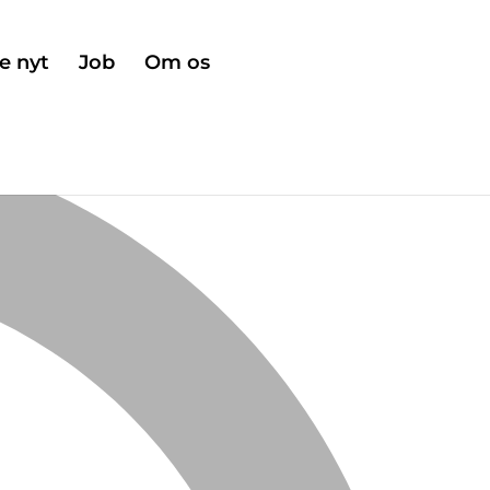
e nyt
Job
Om os